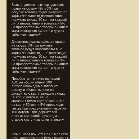
Взамен дисконтных карт,дающих
право на скидку 4% и 5% при
покупке топлива,будут выдаваться
карты лояльности,позволяющие
получить скидку 50 коп. на каждый
литр заправленного топлива и 5%
на приобретаемые товары в нашем
магазине(кроме сигарет и других
табачных изделий).
Дисконтные карты,дающие право
на скидку 3% при покупке
топлива,будут обмениваться на
карты лояльности, позволяющие
получить скидку 30 коп. на каждый
литр заправленного топлива и 3%
на приобретаемые товары в нашем
магазине(кроме сигарет и других
табачных изделий).
Приобретая топливо на нашей
АЗС на общий объем 100
литров,необходимо заполнить
анкету и обменять чеки на
дисконтную карту дающую скидку
30 коп. с литра и 3% на
магазин.Обмен карт 30 коп. и 3%
на карту 50 коп. и 5% происходит
так же при предъявлении чеков на
100 литров. Для держателей
старых карт,необходимо сдать
старую карту и заполнить анкету.
Обмен карт начнется с 01 мая сего
года, одновременно будут снижены