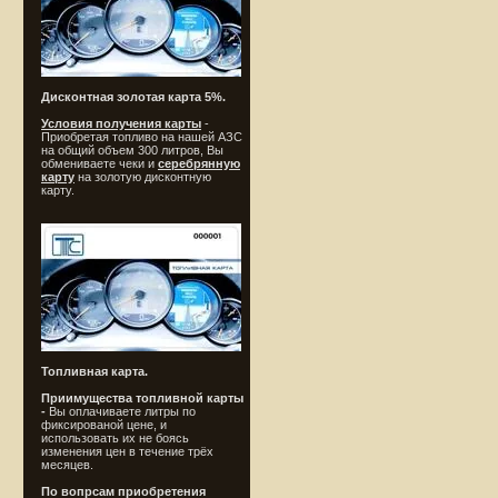
Дисконтная золотая карта 5%.
Условия получения карты
-
Приобретая топливо на нашей АЗС
на общий объем 300 литров, Вы
обмениваете чеки и
серебрянную
карту
на золотую дисконтную
карту.
Топливная карта.
Приимущества топливной карты
-
Вы оплачиваете литры по
фиксированой цене, и
использовать их не боясь
изменения цен в течение трёх
месяцев.
По вопрсам приобретения