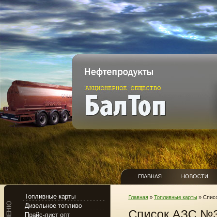
ГЛАВНАЯ
НОВОСТИ
Топливные карты
Главная
»
Топливные карты
» Списо
Дизельное топливо
Список АЗС №3
Прайс-лист опт