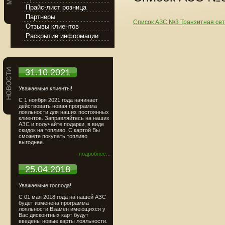
Прайс-лист розница
Партнеры
Список АЗС №3 Транзитная сет
Отзывы клиентов
Раскрытие информации
31.10.2021
Уважаемые клиенты!
С 1 ноября 2021 года начинает
действовать новая программа
лояльности для наших постоянных
клиентов. Заправляйтесь на наших
АЗС и получайте подарки, в виде
скидок на топливо. С картой Вы
сможете покупать топливо
выгоднее.
подробнее...
25.04.2018
Уважаемые господа!
С 01 мая 2018 года на нашей АЗС
будет изменена программа
лояльности.Взамен имеющихся у
Вас дисконтных карт будут
введены новые карты лояльности.