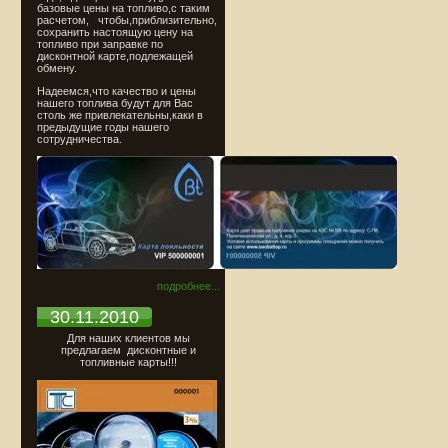
базовые цены на топливо,c таким
расчетом, чтобы,приблизительно,
сохранить настоящую цену на
топливо при заправке по
дисконтной карте,подлежащей
обмену.
Надеемся,что качество и цены
нашего топлива будут для Вас
столь же привлекательны,каки в
предыдущие годы нашего
сотрудничества.
подробнее...
30.11.2010
Для наших клиентов мы
предлагаем дисконтные и
топливные карты!!!