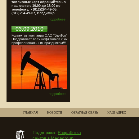
топливных карт обращайтесь в
наш офис с 10.00 до 18.00 по
телефону, - (812)294-49-05,
(812)294-49-07, Владимир.
подробнее...
03.09.2010
Коллектив компании ОАО "БалТоп"
Поздравляет всех нефтяников с их
профессиональным праздником!!!
подробнее...
ГЛАВНАЯ
НОВОСТИ
ОБРАТНАЯ СВЯЗЬ
НАШ АДРЕС
Поддержка.
Разработка
сайтов
в Megagroup.