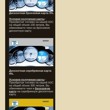
Дисконтная бронзовая карта 3%.
Условия получения карты
-
Приобретая топливо на нашей АЗС
на общий объем 100 литров, Вы
обмениваете чеки на бронзовою
дисконтную карту.
Дисконтная серебрянная карта
4%.
Условия получения карты
-
Приобретая топливо на нашей АЗС
на общий объем 300 литров, Вы
обмениваете чеки и
бронзовую
карту
на серебрянную дисконтную
карту.